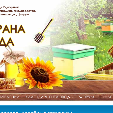
д Удмуртии».
родукты пчеловодства,
 пчеловода, форум
РАНА
ДА
ЪЯВЛЕНИЙ
КАЛЕНДАРЬ ПЧЕЛОВОДА
ФОРУМ
О НАС
ловода, целебные продукты