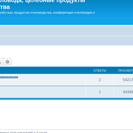
тва
войствах продуктов пчеловодства, конференция пчеловодов и
Поиск
Расширенный поиск
ОТВЕТЫ
ПРОСМО
рименение
2
5421
1
4434
анных пользователей и 3 гостя