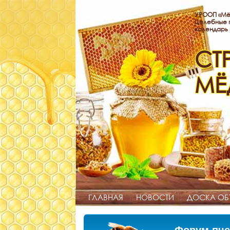
УРООП «Мё
Целебные п
календарь
СТ
МЁ
ГЛАВНАЯ
НОВОСТИ
ДОСКА ОБ
Форум пче