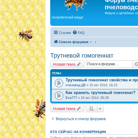
пчеловодс
Форум о целебных с
потребителей мёда!
Ссылки
FAQ
Список форумов
Трутневой гомогеннат
Новая тема
ТЕМЫ
Трутневый гомогенат свойства и п
пчеловод ДВ
» 10 окт 2014, 16:15
Как хранить трутневый гомогенат?
Eva777
» 10 окт 2014, 05:28
Новая тема
Вернуться к списку форумов
КТО СЕЙЧАС НА КОНФЕРЕНЦИИ
Сейчас этот форум просматривают: нет зарегистриров