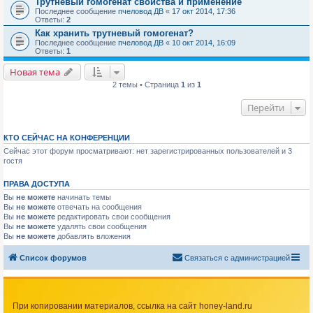
Трутневый гомогенат свойства и применение
Последнее сообщение
пчеловод ДВ
«
17 окт 2014, 17:36
Ответы:
2
Как хранить трутневый гомогенат?
Последнее сообщение
пчеловод ДВ
«
10 окт 2014, 16:09
Ответы:
1
Новая тема
2 темы • Страница
1
из
1
Перейти
КТО СЕЙЧАС НА КОНФЕРЕНЦИИ
Сейчас этот форум просматривают: нет зарегистрированных пользователей и 3
гостя
ПРАВА ДОСТУПА
Вы
не можете
начинать темы
Вы
не можете
отвечать на сообщения
Вы
не можете
редактировать свои сообщения
Вы
не можете
удалять свои сообщения
Вы
не можете
добавлять вложения
Список форумов
Связаться с администрацией
При копировании материалов, ссылка на сайт honey-land.ru