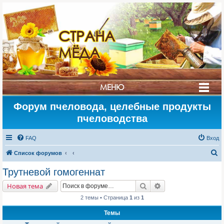
СТРАНА
МЁДА
МЕНЮ
Форум пчеловода, целебные продукты
пчеловодства
FAQ
Вход
П
Список форумов
о
Трутневой гомогеннат
и
Поиск
Расширенный поис
Новая тема
с
2 темы • Страница
1
из
1
к
Темы