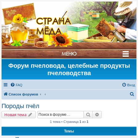
СТРАНА
МЁДА
МЕНЮ
Форум пчеловода, целебные продукты
пчеловодства
FAQ
Вход
П
Список форумов
о
Породы пчёл
и
Поиск
Расширенный поис
Новая тема
с
1 тема • Страница
1
из
1
к
Темы