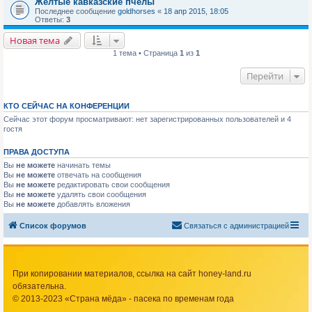
Желтые кавказские пчелы
Последнее сообщение
goldhorses
«
18 апр 2015, 18:05
Ответы:
3
Новая тема
1 тема • Страница
1
из
1
Перейти
КТО СЕЙЧАС НА КОНФЕРЕНЦИИ
Сейчас этот форум просматривают: нет зарегистрированных пользователей и 4
гостя
ПРАВА ДОСТУПА
Вы
не можете
начинать темы
Вы
не можете
отвечать на сообщения
Вы
не можете
редактировать свои сообщения
Вы
не можете
удалять свои сообщения
Вы
не можете
добавлять вложения
Список форумов
Связаться с администрацией
При копировании материалов, ссылка на сайт honey-land.ru
обязательна.
© 2013-2023 «Страна мёда» - пасека по временам года