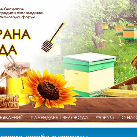
д Удмуртии».
родукты пчеловодства,
 пчеловода, форум
РАНА
ДА
ЪЯВЛЕНИЙ
КАЛЕНДАРЬ ПЧЕЛОВОДА
ФОРУМ
О НАС
ловода, целебные продукты