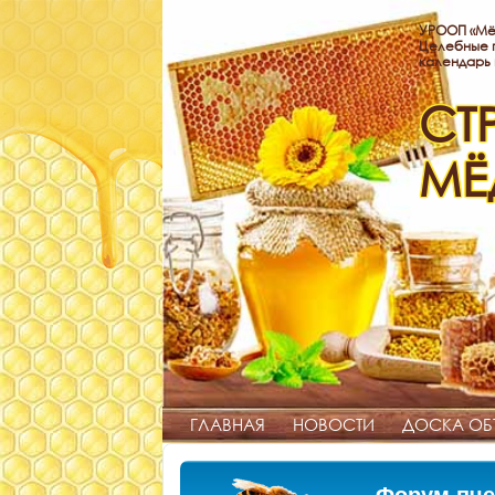
УРООП «Мё
Целебные п
календарь
СТ
МЁ
ГЛАВНАЯ
НОВОСТИ
ДОСКА ОБ
Форум пче