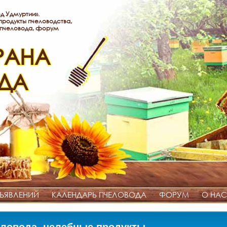
д Удмуртии».
родукты пчеловодства,
 пчеловода, форум
РАНА
ДА
ЪЯВЛЕНИЙ
КАЛЕНДАРЬ ПЧЕЛОВОДА
ФОРУМ
О НАС
ловода, целебные продукты