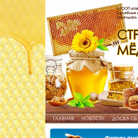
УРООП «Мё
Целебные п
календарь
СТ
МЁ
ГЛАВНАЯ
НОВОСТИ
ДОСКА ОБ
Форум пче