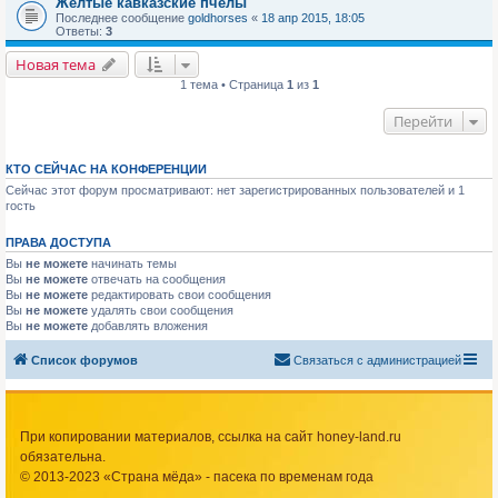
Желтые кавказские пчелы
Последнее сообщение
goldhorses
«
18 апр 2015, 18:05
Ответы:
3
Новая тема
1 тема • Страница
1
из
1
Перейти
КТО СЕЙЧАС НА КОНФЕРЕНЦИИ
Сейчас этот форум просматривают: нет зарегистрированных пользователей и 1
гость
ПРАВА ДОСТУПА
Вы
не можете
начинать темы
Вы
не можете
отвечать на сообщения
Вы
не можете
редактировать свои сообщения
Вы
не можете
удалять свои сообщения
Вы
не можете
добавлять вложения
Список форумов
Связаться с администрацией
При копировании материалов, ссылка на сайт honey-land.ru
обязательна.
© 2013-2023 «Страна мёда» - пасека по временам года