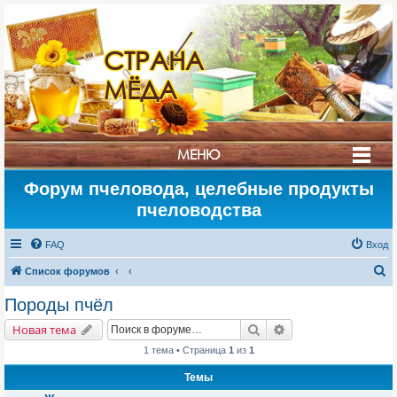
СТРАНА
МЁДА
МЕНЮ
Форум пчеловода, целебные продукты
пчеловодства
FAQ
Вход
П
Список форумов
о
Породы пчёл
и
Поиск
Расширенный поис
Новая тема
с
1 тема • Страница
1
из
1
к
Темы