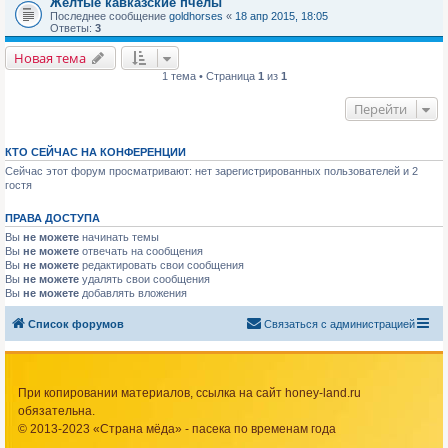
Желтые кавказские пчелы
Последнее сообщение
goldhorses
«
18 апр 2015, 18:05
Ответы:
3
Новая тема
1 тема • Страница
1
из
1
Перейти
КТО СЕЙЧАС НА КОНФЕРЕНЦИИ
Сейчас этот форум просматривают: нет зарегистрированных пользователей и 2
гостя
ПРАВА ДОСТУПА
Вы
не можете
начинать темы
Вы
не можете
отвечать на сообщения
Вы
не можете
редактировать свои сообщения
Вы
не можете
удалять свои сообщения
Вы
не можете
добавлять вложения
Список форумов
Связаться с администрацией
При копировании материалов, ссылка на сайт honey-land.ru
обязательна.
© 2013-2023 «Страна мёда» - пасека по временам года