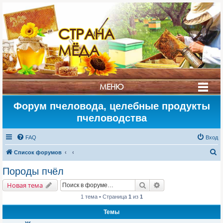
СТРАНА
МЁДА
МЕНЮ
Форум пчеловода, целебные продукты
пчеловодства
FAQ
Вход
П
Список форумов
о
Породы пчёл
и
Поиск
Расширенный поис
Новая тема
с
1 тема • Страница
1
из
1
к
Темы