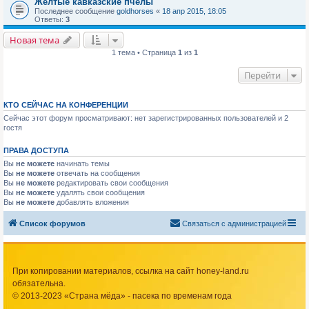
Желтые кавказские пчелы
Последнее сообщение
goldhorses
«
18 апр 2015, 18:05
Ответы:
3
Новая тема
1 тема • Страница
1
из
1
Перейти
КТО СЕЙЧАС НА КОНФЕРЕНЦИИ
Сейчас этот форум просматривают: нет зарегистрированных пользователей и 2
гостя
ПРАВА ДОСТУПА
Вы
не можете
начинать темы
Вы
не можете
отвечать на сообщения
Вы
не можете
редактировать свои сообщения
Вы
не можете
удалять свои сообщения
Вы
не можете
добавлять вложения
Список форумов
Связаться с администрацией
При копировании материалов, ссылка на сайт honey-land.ru
обязательна.
© 2013-2023 «Страна мёда» - пасека по временам года