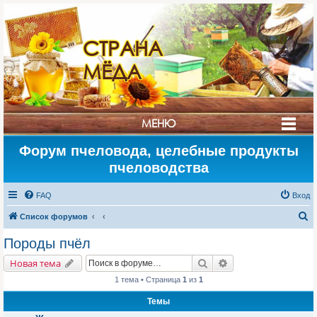
СТРАНА
МЁДА
МЕНЮ
Форум пчеловода, целебные продукты
пчеловодства
FAQ
Вход
П
Список форумов
о
Породы пчёл
и
Поиск
Расширенный поис
Новая тема
с
1 тема • Страница
1
из
1
к
Темы