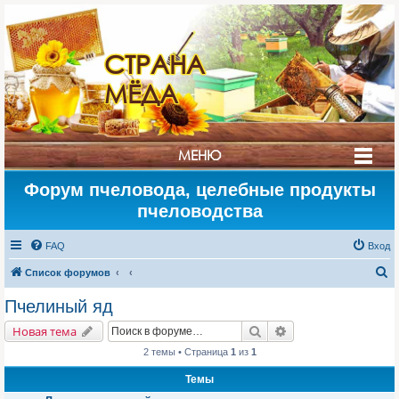
СТРАНА
МЁДА
МЕНЮ
Форум пчеловода, целебные продукты
пчеловодства
FAQ
Вход
П
Список форумов
о
Пчелиный яд
и
Поиск
Расширенный поис
Новая тема
с
2 темы • Страница
1
из
1
к
Темы