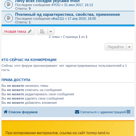
Лечу всех соседей укусами пчел
Последнее сообщение
4YOU
«
31 июл 2017, 16:13
Ответы:
9
Пчелиный яд характеристика, свойства, применение
Последнее сообщение
olha2111
«
17 апр 2015, 18:00
Ответы:
1
Новая тема
2 темы • Страница
1
из
1
Перейти
КТО СЕЙЧАС НА КОНФЕРЕНЦИИ
Сейчас этот форум просматривают: нет зарегистрированных пользователей и 1
гость
ПРАВА ДОСТУПА
Вы
не можете
начинать темы
Вы
не можете
отвечать на сообщения
Вы
не можете
редактировать свои сообщения
Вы
не можете
удалять свои сообщения
Вы
не можете
добавлять вложения
Список форумов
Связаться с администрацией
При копировании материалов, ссылка на сайт honey-land.ru