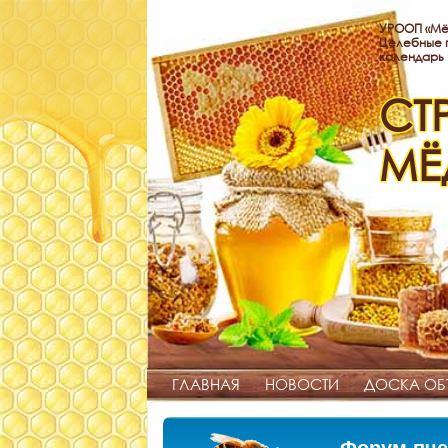
УРООП «Мё
Целебные п
календарь
СТ
МЁ
ГЛАВНАЯ
НОВОСТИ
ДОСКА ОБ
Форум пче