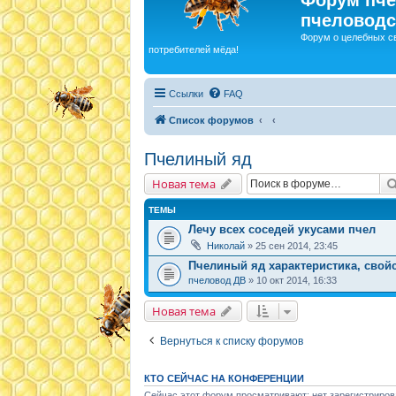
пчеловодс
Форум о целебных с
потребителей мёда!
Ссылки
FAQ
Список форумов
Пчелиный яд
Новая тема
ТЕМЫ
Лечу всех соседей укусами пчел
Николай
» 25 сен 2014, 23:45
Пчелиный яд характеристика, свой
пчеловод ДВ
» 10 окт 2014, 16:33
Новая тема
Вернуться к списку форумов
КТО СЕЙЧАС НА КОНФЕРЕНЦИИ
Сейчас этот форум просматривают: нет зарегистриров