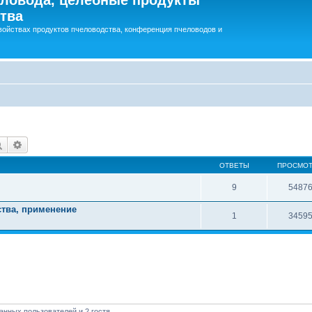
тва
войствах продуктов пчеловодства, конференция пчеловодов и
Поиск
Расширенный поиск
ОТВЕТЫ
ПРОСМО
9
5487
ства, применение
1
3459
анных пользователей и 2 гостя