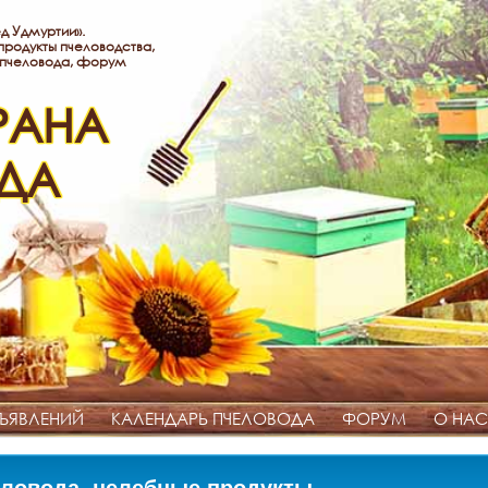
д Удмуртии».
родукты пчеловодства,
 пчеловода, форум
РАНА
ДА
ЪЯВЛЕНИЙ
КАЛЕНДАРЬ ПЧЕЛОВОДА
ФОРУМ
О НАС
ловода, целебные продукты