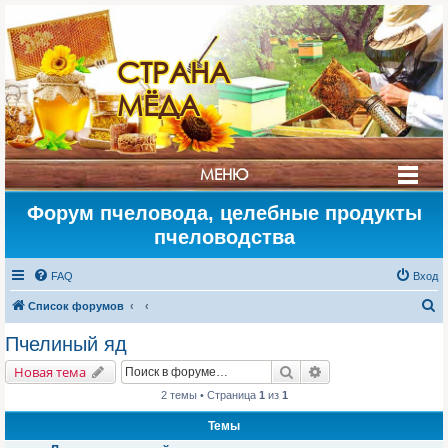
СТРАНА
МЁДА
МЕНЮ
Форум пчеловода, целебные продукты
пчеловодства
FAQ
Вход
П
Список форумов
о
Пчелиный яд
и
Поиск
Расширенный поис
Новая тема
с
2 темы • Страница
1
из
1
к
Темы