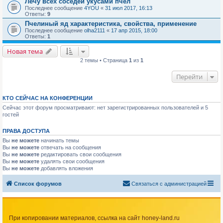
Лечу всех соседей укусами пчел
Последнее сообщение
4YOU
«
31 июл 2017, 16:13
Ответы:
9
Пчелиный яд характеристика, свойства, применение
Последнее сообщение
olha2111
«
17 апр 2015, 18:00
Ответы:
1
Новая тема
2 темы • Страница
1
из
1
Перейти
КТО СЕЙЧАС НА КОНФЕРЕНЦИИ
Сейчас этот форум просматривают: нет зарегистрированных пользователей и 5
гостей
ПРАВА ДОСТУПА
Вы
не можете
начинать темы
Вы
не можете
отвечать на сообщения
Вы
не можете
редактировать свои сообщения
Вы
не можете
удалять свои сообщения
Вы
не можете
добавлять вложения
Список форумов
Связаться с администрацией
При копировании материалов, ссылка на сайт honey-land.ru