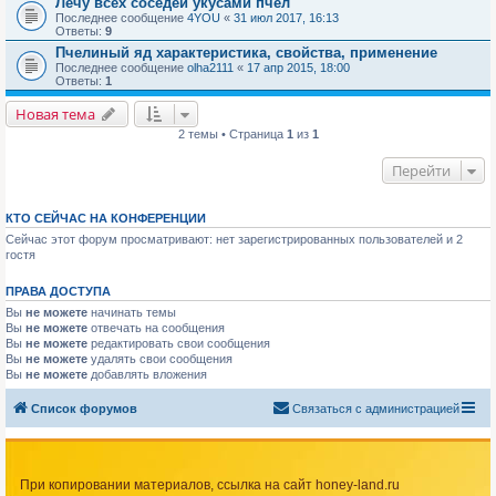
Лечу всех соседей укусами пчел
Последнее сообщение
4YOU
«
31 июл 2017, 16:13
Ответы:
9
Пчелиный яд характеристика, свойства, применение
Последнее сообщение
olha2111
«
17 апр 2015, 18:00
Ответы:
1
Новая тема
2 темы • Страница
1
из
1
Перейти
КТО СЕЙЧАС НА КОНФЕРЕНЦИИ
Сейчас этот форум просматривают: нет зарегистрированных пользователей и 2
гостя
ПРАВА ДОСТУПА
Вы
не можете
начинать темы
Вы
не можете
отвечать на сообщения
Вы
не можете
редактировать свои сообщения
Вы
не можете
удалять свои сообщения
Вы
не можете
добавлять вложения
Список форумов
Связаться с администрацией
При копировании материалов, ссылка на сайт honey-land.ru