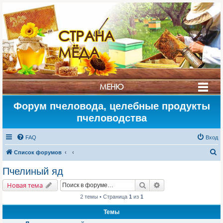
СТРАНА
МЁДА
МЕНЮ
Форум пчеловода, целебные продукты
пчеловодства
FAQ
Вход
П
Список форумов
о
Пчелиный яд
и
Поиск
Расширенный поис
Новая тема
с
2 темы • Страница
1
из
1
к
Темы