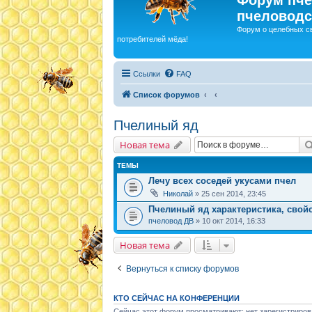
пчеловодс
Форум о целебных с
потребителей мёда!
Ссылки
FAQ
Список форумов
Пчелиный яд
Новая тема
ТЕМЫ
Лечу всех соседей укусами пчел
Николай
» 25 сен 2014, 23:45
Пчелиный яд характеристика, свой
пчеловод ДВ
» 10 окт 2014, 16:33
Новая тема
Вернуться к списку форумов
КТО СЕЙЧАС НА КОНФЕРЕНЦИИ
Сейчас этот форум просматривают: нет зарегистриров