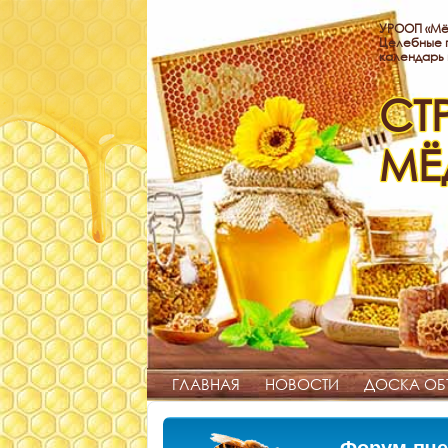
УРООП «Мё
Целебные п
календарь
СТ
МЁ
ГЛАВНАЯ
НОВОСТИ
ДОСКА ОБ
Форум пче