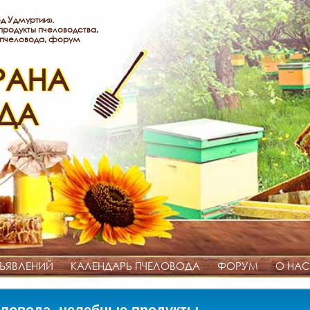
д Удмуртии».
родукты пчеловодства,
 пчеловода, форум
РАНА
ДА
ЪЯВЛЕНИЙ
КАЛЕНДАРЬ ПЧЕЛОВОДА
ФОРУМ
О НАС
ловода, целебные продукты