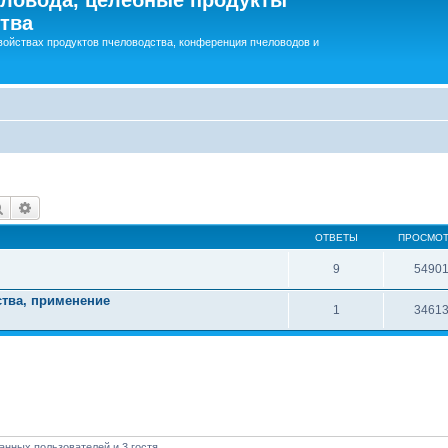
тва
войствах продуктов пчеловодства, конференция пчеловодов и
Поиск
Расширенный поиск
ОТВЕТЫ
ПРОСМО
9
5490
ства, применение
1
3461
анных пользователей и 3 гостя