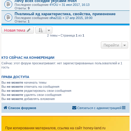
Лечу всех соседей укусами пчел
Последнее сообщение
4YOU
«
31 июл 2017, 16:13
Ответы:
9
Пчелиный яд характеристика, свойства, применение
Последнее сообщение
olha2111
«
17 апр 2015, 18:00
Ответы:
1
Новая тема
2 темы • Страница
1
из
1
Перейти
КТО СЕЙЧАС НА КОНФЕРЕНЦИИ
Сейчас этот форум просматривают: нет зарегистрированных пользователей и 1
гость
ПРАВА ДОСТУПА
Вы
не можете
начинать темы
Вы
не можете
отвечать на сообщения
Вы
не можете
редактировать свои сообщения
Вы
не можете
удалять свои сообщения
Вы
не можете
добавлять вложения
Список форумов
Связаться с администрацией
При копировании материалов, ссылка на сайт honey-land.ru