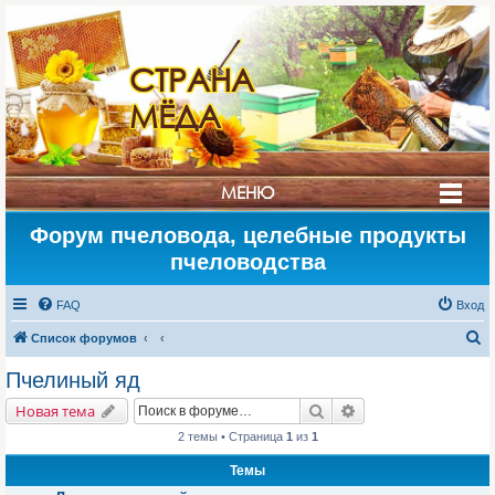
СТРАНА
МЁДА
МЕНЮ
Форум пчеловода, целебные продукты
пчеловодства
FAQ
Вход
П
Список форумов
о
Пчелиный яд
и
Поиск
Расширенный поис
Новая тема
с
2 темы • Страница
1
из
1
к
Темы