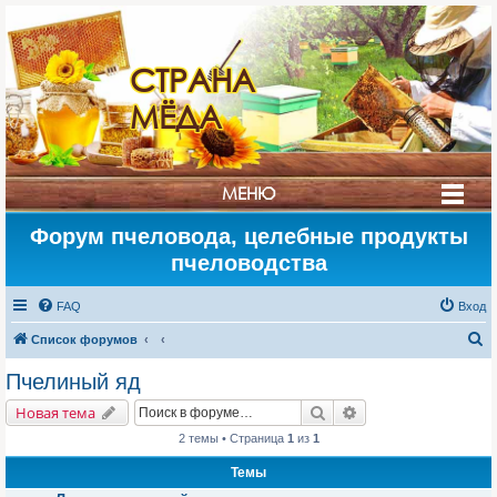
СТРАНА
МЁДА
МЕНЮ
Форум пчеловода, целебные продукты
пчеловодства
FAQ
Вход
П
Список форумов
о
Пчелиный яд
и
Поиск
Расширенный поис
Новая тема
с
2 темы • Страница
1
из
1
к
Темы