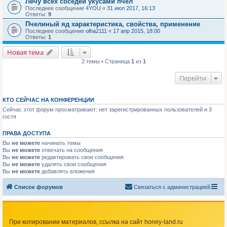
Лечу всех соседей укусами пчел
Последнее сообщение
4YOU
«
31 июл 2017, 16:13
Ответы:
9
Пчелиный яд характеристика, свойства, применение
Последнее сообщение
olha2111
«
17 апр 2015, 18:00
Ответы:
1
Новая тема
2 темы • Страница
1
из
1
Перейти
КТО СЕЙЧАС НА КОНФЕРЕНЦИИ
Сейчас этот форум просматривают: нет зарегистрированных пользователей и 3
гостя
ПРАВА ДОСТУПА
Вы
не можете
начинать темы
Вы
не можете
отвечать на сообщения
Вы
не можете
редактировать свои сообщения
Вы
не можете
удалять свои сообщения
Вы
не можете
добавлять вложения
Список форумов
Связаться с администрацией
При копировании материалов, ссылка на сайт honey-land.ru