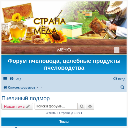
СТРАНА
МЁДА
МЕНЮ
Форум пчеловода, целебные продукты
пчеловодства
FAQ
Вход
П
Список форумов
о
Пчелиный подмор
и
Поиск
Расширенный поис
Новая тема
с
3 темы • Страница
1
из
1
к
Темы