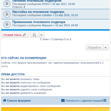
Лечение пчелиным подмором
Последнее сообщение
4YOU
«
31 авг 2017, 19:39
Ответы:
2
Настойка на пчелином подморе.
Последнее сообщение
cvbober
«
13 апр 2015, 10:10
Применение пчелиного подмора
Последнее сообщение
Машуня
«
10 окт 2014, 04:59
Новая тема
3 темы • Страница
1
из
1
Перейти
КТО СЕЙЧАС НА КОНФЕРЕНЦИИ
Сейчас этот форум просматривают: нет зарегистрированных пользователей и 1
гость
ПРАВА ДОСТУПА
Вы
не можете
начинать темы
Вы
не можете
отвечать на сообщения
Вы
не можете
редактировать свои сообщения
Вы
не можете
удалять свои сообщения
Вы
не можете
добавлять вложения
Список форумов
Связаться с администрацией