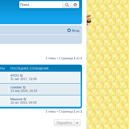
Поиск
Расширенный поиск
Вход
3 темы • Страница
1
из
1
ТРЫ
ПОСЛЕДНЕЕ СООБЩЕНИЕ
4YOU
6
31 авг 2017, 19:39
cvbober
3
13 апр 2015, 10:10
Машуня
3
10 окт 2014, 04:59
3 темы • Страница
1
из
1
Перейти