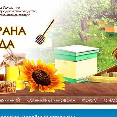
д Удмуртии».
родукты пчеловодства,
 пчеловода, форум
РАНА
ДА
ЪЯВЛЕНИЙ
КАЛЕНДАРЬ ПЧЕЛОВОДА
ФОРУМ
О НАС
ловода, целебные продукты