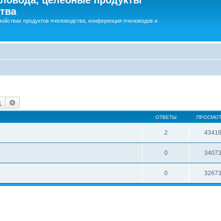
тва
войствах продуктов пчеловодства, конференция пчеловодов и
Поиск
Расширенный поиск
ОТВЕТЫ
ПРОСМО
2
4341
0
3407
0
3267