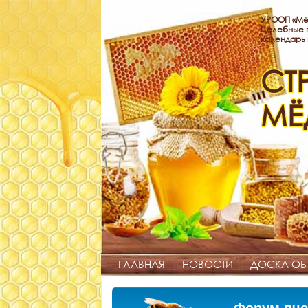
УРООП «Мё
Целебные п
календарь
СТ
МЁ
ГЛАВНАЯ
НОВОСТИ
ДОСКА ОБ
Форум пче