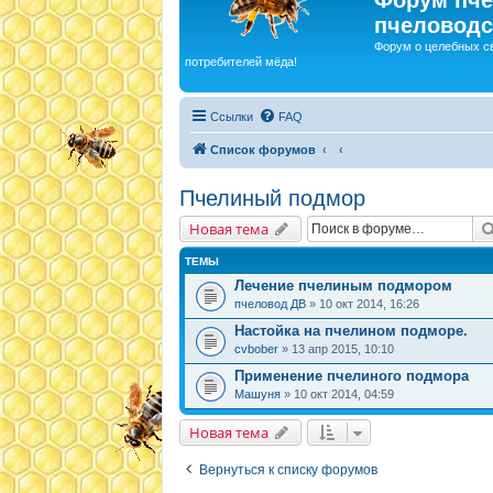
пчеловодс
Форум о целебных с
потребителей мёда!
Ссылки
FAQ
Список форумов
Пчелиный подмор
Новая тема
ТЕМЫ
Лечение пчелиным подмором
пчеловод ДВ
» 10 окт 2014, 16:26
Настойка на пчелином подморе.
cvbober
» 13 апр 2015, 10:10
Применение пчелиного подмора
Машуня
» 10 окт 2014, 04:59
Новая тема
Вернуться к списку форумов