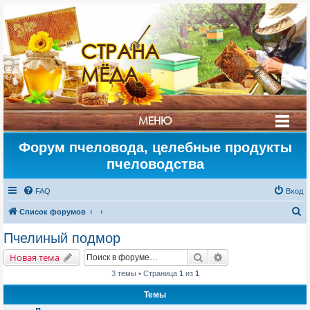
СТРАНА
МЁДА
МЕНЮ
Форум пчеловода, целебные продукты
пчеловодства
FAQ
Вход
П
Список форумов
о
Пчелиный подмор
и
Поиск
Расширенный поис
Новая тема
с
3 темы • Страница
1
из
1
к
Темы