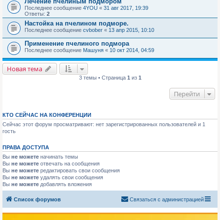
Лечение пчелиным подмором
Последнее сообщение
4YOU
«
31 авг 2017, 19:39
Ответы:
2
Настойка на пчелином подморе.
Последнее сообщение
cvbober
«
13 апр 2015, 10:10
Применение пчелиного подмора
Последнее сообщение
Машуня
«
10 окт 2014, 04:59
Новая тема
3 темы • Страница
1
из
1
Перейти
КТО СЕЙЧАС НА КОНФЕРЕНЦИИ
Сейчас этот форум просматривают: нет зарегистрированных пользователей и 1
гость
ПРАВА ДОСТУПА
Вы
не можете
начинать темы
Вы
не можете
отвечать на сообщения
Вы
не можете
редактировать свои сообщения
Вы
не можете
удалять свои сообщения
Вы
не можете
добавлять вложения
Список форумов
Связаться с администрацией