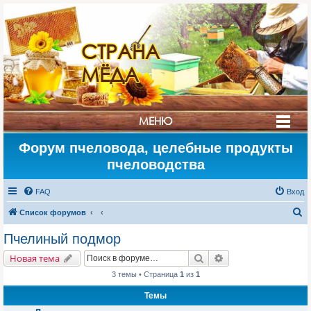
СТРАНА
МЁДА
МЕНЮ
Форум пчеловода, целебные продукты
пчеловодства
FAQ
Вход
П
Список форумов
о
Пчелиный подмор
и
Поиск
Расширенный поис
Новая тема
с
3 темы • Страница
1
из
1
к
Темы