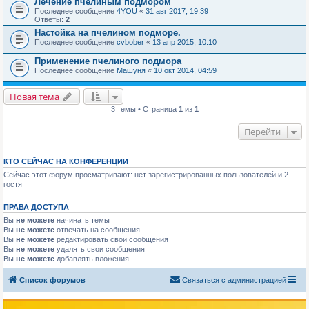
Лечение пчелиным подмором
Последнее сообщение
4YOU
«
31 авг 2017, 19:39
Ответы:
2
Настойка на пчелином подморе.
Последнее сообщение
cvbober
«
13 апр 2015, 10:10
Применение пчелиного подмора
Последнее сообщение
Машуня
«
10 окт 2014, 04:59
Новая тема
3 темы • Страница
1
из
1
Перейти
КТО СЕЙЧАС НА КОНФЕРЕНЦИИ
Сейчас этот форум просматривают: нет зарегистрированных пользователей и 2
гостя
ПРАВА ДОСТУПА
Вы
не можете
начинать темы
Вы
не можете
отвечать на сообщения
Вы
не можете
редактировать свои сообщения
Вы
не можете
удалять свои сообщения
Вы
не можете
добавлять вложения
Список форумов
Связаться с администрацией