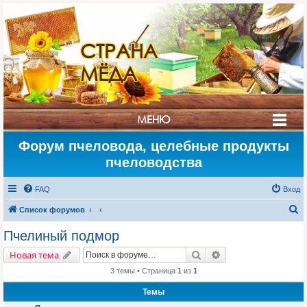
СТРАНА
МЁДА
МЕНЮ
Форум пчеловода, целебные продукты
пчеловодства
FAQ
Вход
П
Список форумов
о
Пчелиный подмор
и
Поиск
Расширенный поис
Новая тема
с
3 темы • Страница
1
из
1
к
Темы