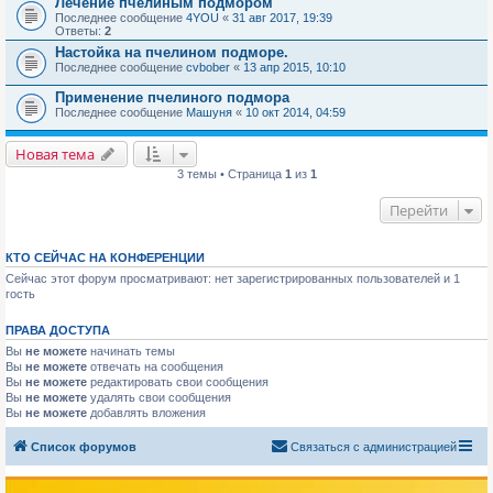
Лечение пчелиным подмором
Последнее сообщение
4YOU
«
31 авг 2017, 19:39
Ответы:
2
Настойка на пчелином подморе.
Последнее сообщение
cvbober
«
13 апр 2015, 10:10
Применение пчелиного подмора
Последнее сообщение
Машуня
«
10 окт 2014, 04:59
Новая тема
3 темы • Страница
1
из
1
Перейти
КТО СЕЙЧАС НА КОНФЕРЕНЦИИ
Сейчас этот форум просматривают: нет зарегистрированных пользователей и 1
гость
ПРАВА ДОСТУПА
Вы
не можете
начинать темы
Вы
не можете
отвечать на сообщения
Вы
не можете
редактировать свои сообщения
Вы
не можете
удалять свои сообщения
Вы
не можете
добавлять вложения
Список форумов
Связаться с администрацией