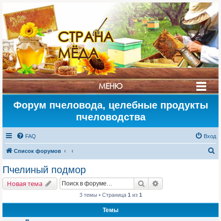
СТРАНА
МЁДА
МЕНЮ
Форум пчеловода, целебные продукты
пчеловодства
FAQ
Вход
П
Список форумов
о
Пчелиный подмор
и
Поиск
Расширенный поис
Новая тема
с
3 темы • Страница
1
из
1
к
Темы