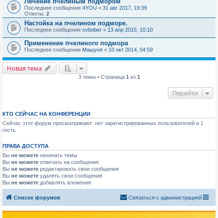
Лечение пчелиным подмором
Последнее сообщение
4YOU
«
31 авг 2017, 19:39
Ответы:
2
Настойка на пчелином подморе.
Последнее сообщение
cvbober
«
13 апр 2015, 10:10
Применение пчелиного подмора
Последнее сообщение
Машуня
«
10 окт 2014, 04:59
Новая тема
3 темы • Страница
1
из
1
Перейти
КТО СЕЙЧАС НА КОНФЕРЕНЦИИ
Сейчас этот форум просматривают: нет зарегистрированных пользователей и 1
гость
ПРАВА ДОСТУПА
Вы
не можете
начинать темы
Вы
не можете
отвечать на сообщения
Вы
не можете
редактировать свои сообщения
Вы
не можете
удалять свои сообщения
Вы
не можете
добавлять вложения
Список форумов
Связаться с администрацией