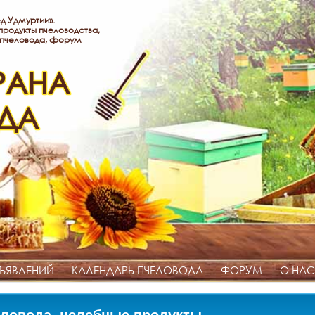
д Удмуртии».
родукты пчеловодства,
 пчеловода, форум
РАНА
ДА
ЪЯВЛЕНИЙ
КАЛЕНДАРЬ ПЧЕЛОВОДА
ФОРУМ
О НАС
ловода, целебные продукты