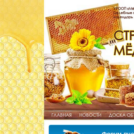
УРООП «Мё
Целебные п
календарь
СТ
МЁ
ГЛАВНАЯ
НОВОСТИ
ДОСКА ОБ
Форум пче