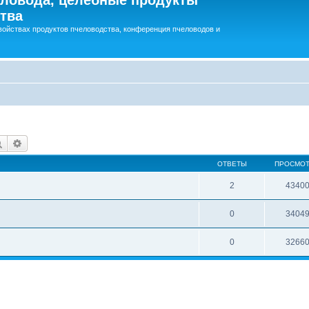
тва
войствах продуктов пчеловодства, конференция пчеловодов и
Поиск
Расширенный поиск
ОТВЕТЫ
ПРОСМО
2
4340
0
3404
0
3266