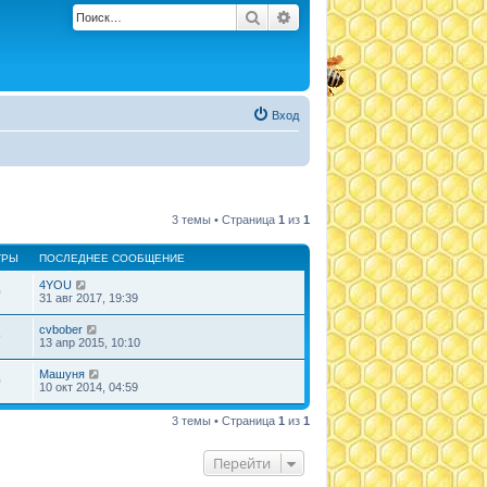
Поиск
Расширенный поиск
Вход
3 темы • Страница
1
из
1
ТРЫ
ПОСЛЕДНЕЕ СООБЩЕНИЕ
4YOU
0
31 авг 2017, 19:39
cvbober
9
13 апр 2015, 10:10
Машуня
0
10 окт 2014, 04:59
3 темы • Страница
1
из
1
Перейти