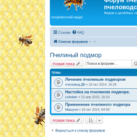
пчеловодс
Форум о целебных с
потребителей мёда!
Ссылки
FAQ
Список форумов
Пчелиный подмор
Новая тема
ТЕМЫ
Лечение пчелиным подмором
пчеловод ДВ
» 10 окт 2014, 16:26
Настойка на пчелином подморе.
cvbober
» 13 апр 2015, 10:10
Применение пчелиного подмора
Машуня
» 10 окт 2014, 04:59
Новая тема
Вернуться к списку форумов