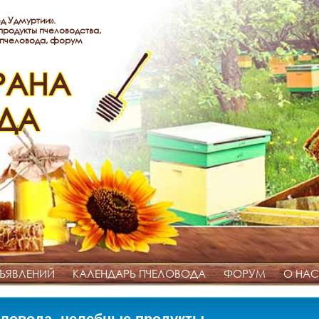
д Удмуртии».
родукты пчеловодства,
 пчеловода, форум
РАНА
ДА
ЪЯВЛЕНИЙ
КАЛЕНДАРЬ ПЧЕЛОВОДА
ФОРУМ
О НАС
ловода, целебные продукты