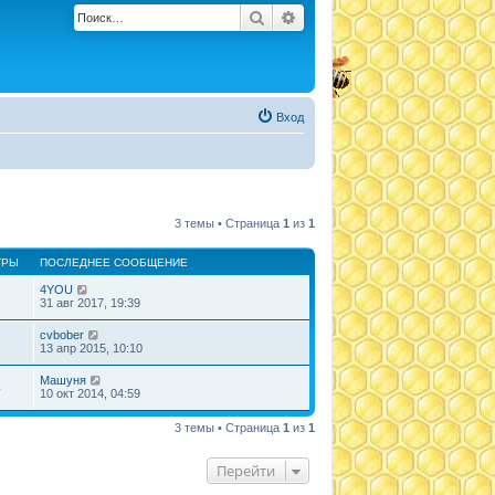
Поиск
Расширенный поиск
Вход
3 темы • Страница
1
из
1
ТРЫ
ПОСЛЕДНЕЕ СООБЩЕНИЕ
4YOU
2
31 авг 2017, 19:39
cvbober
7
13 апр 2015, 10:10
Машуня
4
10 окт 2014, 04:59
3 темы • Страница
1
из
1
Перейти