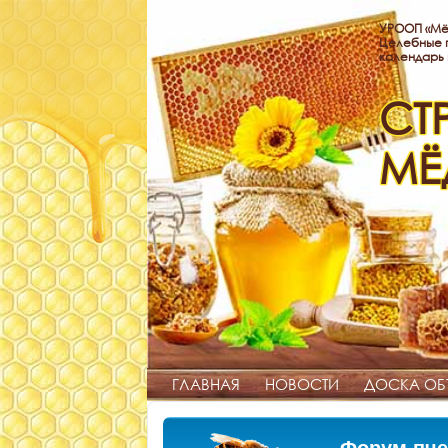
УРООП «Мё
Целебные п
календарь
СТ
МЁ
ГЛАВНАЯ
НОВОСТИ
ДОСКА ОБ
Форум пче