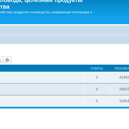
тва
войствах продуктов пчеловодства, конференция пчеловодов и
Поиск
Расширенный поиск
ОТВЕТЫ
ПРОСМО
2
4339
0
3403
0
3265