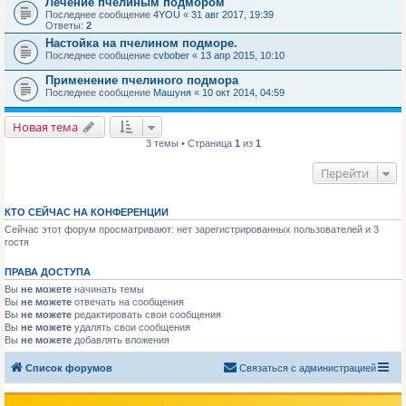
Лечение пчелиным подмором
Последнее сообщение
4YOU
«
31 авг 2017, 19:39
Ответы:
2
Настойка на пчелином подморе.
Последнее сообщение
cvbober
«
13 апр 2015, 10:10
Применение пчелиного подмора
Последнее сообщение
Машуня
«
10 окт 2014, 04:59
Новая тема
3 темы • Страница
1
из
1
Перейти
КТО СЕЙЧАС НА КОНФЕРЕНЦИИ
Сейчас этот форум просматривают: нет зарегистрированных пользователей и 3
гостя
ПРАВА ДОСТУПА
Вы
не можете
начинать темы
Вы
не можете
отвечать на сообщения
Вы
не можете
редактировать свои сообщения
Вы
не можете
удалять свои сообщения
Вы
не можете
добавлять вложения
Список форумов
Связаться с администрацией