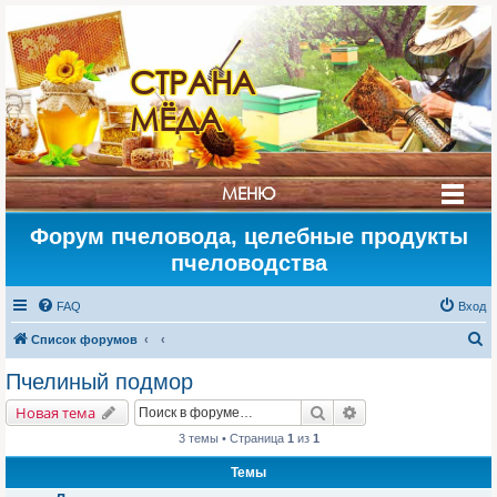
СТРАНА
МЁДА
МЕНЮ
Форум пчеловода, целебные продукты
пчеловодства
FAQ
Вход
П
Список форумов
о
Пчелиный подмор
и
Поиск
Расширенный поис
Новая тема
с
3 темы • Страница
1
из
1
к
Темы