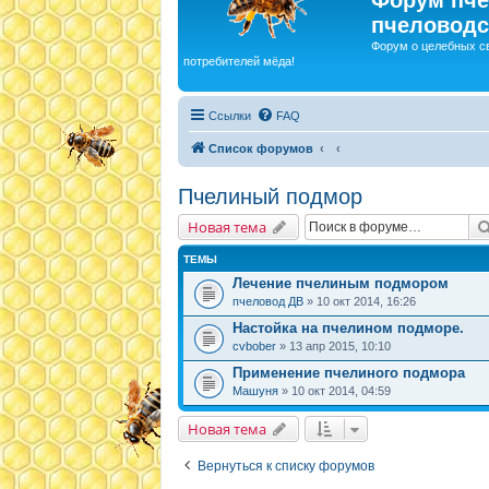
пчеловодс
Форум о целебных с
потребителей мёда!
Ссылки
FAQ
Список форумов
Пчелиный подмор
Новая тема
ТЕМЫ
Лечение пчелиным подмором
пчеловод ДВ
» 10 окт 2014, 16:26
Настойка на пчелином подморе.
cvbober
» 13 апр 2015, 10:10
Применение пчелиного подмора
Машуня
» 10 окт 2014, 04:59
Новая тема
Вернуться к списку форумов