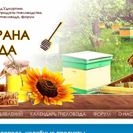
д Удмуртии».
родукты пчеловодства,
 пчеловода, форум
РАНА
ДА
ЪЯВЛЕНИЙ
КАЛЕНДАРЬ ПЧЕЛОВОДА
ФОРУМ
О НАС
ловода, целебные продукты