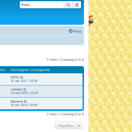
Поиск
Расширенный поиск
Вход
3 темы • Страница
1
из
1
ТРЫ
ПОСЛЕДНЕЕ СООБЩЕНИЕ
4YOU
5
31 авг 2017, 19:39
cvbober
5
13 апр 2015, 10:10
Машуня
3
10 окт 2014, 04:59
3 темы • Страница
1
из
1
Перейти