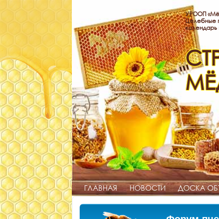
УРООП «Мё
Целебные п
календарь
СТ
МЁ
ГЛАВНАЯ
НОВОСТИ
ДОСКА ОБ
Форум пче