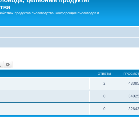
тва
войствах продуктов пчеловодства, конференция пчеловодов и
Поиск
Расширенный поиск
ОТВЕТЫ
ПРОСМО
2
4338
0
3402
0
3264