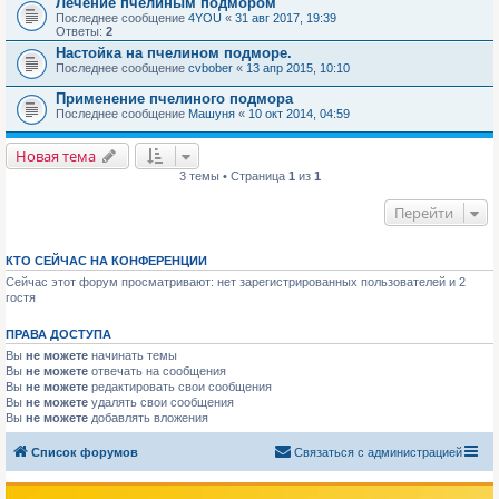
Лечение пчелиным подмором
Последнее сообщение
4YOU
«
31 авг 2017, 19:39
Ответы:
2
Настойка на пчелином подморе.
Последнее сообщение
cvbober
«
13 апр 2015, 10:10
Применение пчелиного подмора
Последнее сообщение
Машуня
«
10 окт 2014, 04:59
Новая тема
3 темы • Страница
1
из
1
Перейти
КТО СЕЙЧАС НА КОНФЕРЕНЦИИ
Сейчас этот форум просматривают: нет зарегистрированных пользователей и 2
гостя
ПРАВА ДОСТУПА
Вы
не можете
начинать темы
Вы
не можете
отвечать на сообщения
Вы
не можете
редактировать свои сообщения
Вы
не можете
удалять свои сообщения
Вы
не можете
добавлять вложения
Список форумов
Связаться с администрацией