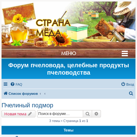
СТРАНА
МЁДА
МЕНЮ
Форум пчеловода, целебные продукты
пчеловодства
FAQ
Вход
П
Список форумов
о
Пчелиный подмор
и
Поиск
Расширенный поис
Новая тема
с
3 темы • Страница
1
из
1
к
Темы