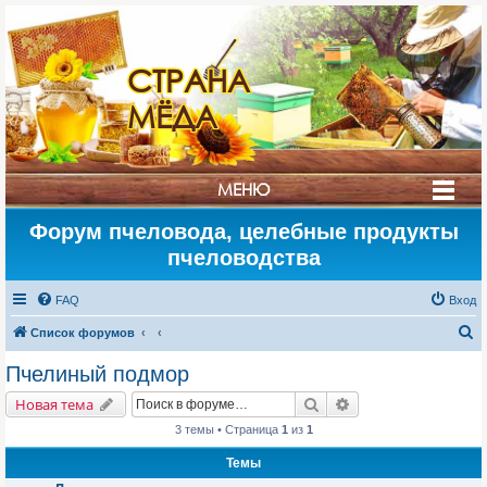
СТРАНА
МЁДА
МЕНЮ
Форум пчеловода, целебные продукты
пчеловодства
FAQ
Вход
П
Список форумов
о
Пчелиный подмор
и
Поиск
Расширенный поис
Новая тема
с
3 темы • Страница
1
из
1
к
Темы