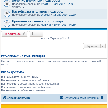
Лечение пчелиным подмором
Последнее сообщение
4YOU
«
31 авг 2017, 19:39
Ответы:
2
Настойка на пчелином подморе.
Последнее сообщение
cvbober
«
13 апр 2015, 10:10
Применение пчелиного подмора
Последнее сообщение
Машуня
«
10 окт 2014, 04:59
Новая тема
3 темы • Страница
1
из
1
Перейти
КТО СЕЙЧАС НА КОНФЕРЕНЦИИ
Сейчас этот форум просматривают: нет зарегистрированных пользователей и 3
гостя
ПРАВА ДОСТУПА
Вы
не можете
начинать темы
Вы
не можете
отвечать на сообщения
Вы
не можете
редактировать свои сообщения
Вы
не можете
удалять свои сообщения
Вы
не можете
добавлять вложения
Список форумов
Связаться с администрацией