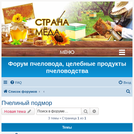
СТРАНА
МЁДА
МЕНЮ
Форум пчеловода, целебные продукты
пчеловодства
FAQ
Вход
П
Список форумов
о
Пчелиный подмор
и
Поиск
Расширенный поис
Новая тема
с
3 темы • Страница
1
из
1
к
Темы