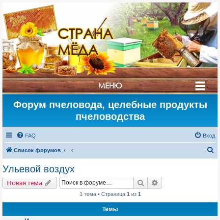
СТРАНА
МЁДА
МЕНЮ
Форум пчеловода, целебные продукты
пчеловодства
FAQ
Вход
П
Список форумов
о
Ульевой воздух
и
Поиск
Расширенный поис
Новая тема
с
1 тема • Страница
1
из
1
к
Темы