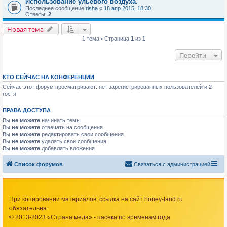
Использование ульевого воздуха.
Последнее сообщение
risha
«
18 апр 2015, 18:30
Ответы:
2
Новая тема
1 тема • Страница
1
из
1
Перейти
КТО СЕЙЧАС НА КОНФЕРЕНЦИИ
Сейчас этот форум просматривают: нет зарегистрированных пользователей и 2
гостя
ПРАВА ДОСТУПА
Вы
не можете
начинать темы
Вы
не можете
отвечать на сообщения
Вы
не можете
редактировать свои сообщения
Вы
не можете
удалять свои сообщения
Вы
не можете
добавлять вложения
Список форумов
Связаться с администрацией
При копировании материалов, ссылка на сайт honey-land.ru
обязательна.
© 2013-2023 «Страна мёда» - пасека по временам года