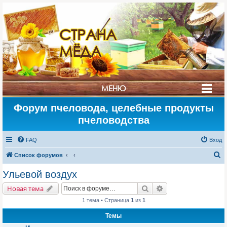
СТРАНА
МЁДА
МЕНЮ
Форум пчеловода, целебные продукты
пчеловодства
FAQ
Вход
П
Список форумов
о
Ульевой воздух
и
Поиск
Расширенный поис
Новая тема
с
1 тема • Страница
1
из
1
к
Темы