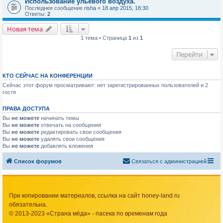
Использование ульевого воздуха.
Последнее сообщение
risha
«
18 апр 2015, 18:30
Ответы:
2
Новая тема
1 тема • Страница
1
из
1
Перейти
КТО СЕЙЧАС НА КОНФЕРЕНЦИИ
Сейчас этот форум просматривают: нет зарегистрированных пользователей и 2
гостя
ПРАВА ДОСТУПА
Вы
не можете
начинать темы
Вы
не можете
отвечать на сообщения
Вы
не можете
редактировать свои сообщения
Вы
не можете
удалять свои сообщения
Вы
не можете
добавлять вложения
Список форумов
Связаться с администрацией
При копировании материалов, ссылка на сайт honey-land.ru
обязательна.
© 2013-2023 «Страна мёда» - пасека по временам года