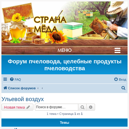
СТРАНА
МЁДА
МЕНЮ
Форум пчеловода, целебные продукты
пчеловодства
FAQ
Вход
П
Список форумов
о
Ульевой воздух
и
Поиск
Расширенный поис
Новая тема
с
1 тема • Страница
1
из
1
к
Темы