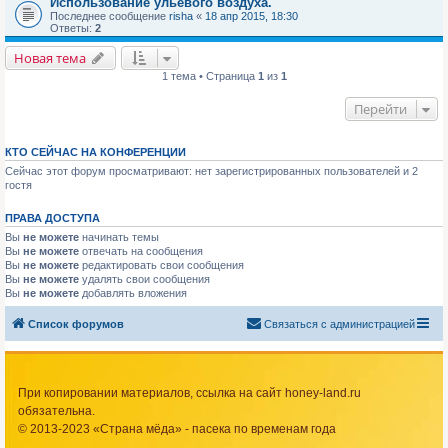
Использование ульевого воздуха.
Последнее сообщение
risha
«
18 апр 2015, 18:30
Ответы:
2
Новая тема
1 тема • Страница
1
из
1
Перейти
КТО СЕЙЧАС НА КОНФЕРЕНЦИИ
Сейчас этот форум просматривают: нет зарегистрированных пользователей и 2
гостя
ПРАВА ДОСТУПА
Вы
не можете
начинать темы
Вы
не можете
отвечать на сообщения
Вы
не можете
редактировать свои сообщения
Вы
не можете
удалять свои сообщения
Вы
не можете
добавлять вложения
Список форумов
Связаться с администрацией
При копировании материалов, ссылка на сайт honey-land.ru
обязательна.
© 2013-2023 «Страна мёда» - пасека по временам года