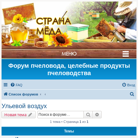
СТРАНА
МЁДА
МЕНЮ
Форум пчеловода, целебные продукты
пчеловодства
FAQ
Вход
П
Список форумов
о
Ульевой воздух
и
Поиск
Расширенный поис
Новая тема
с
1 тема • Страница
1
из
1
к
Темы