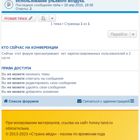
Использование ульевого воздуха.
Последнее сообщение
risha
«
18 апр 2015, 18:30
Ответы:
2
Новая тема
1 тема • Страница
1
из
1
Перейти
КТО СЕЙЧАС НА КОНФЕРЕНЦИИ
Сейчас этот форум просматривают: нет зарегистрированных пользователей и 2
гостя
ПРАВА ДОСТУПА
Вы
не можете
начинать темы
Вы
не можете
отвечать на сообщения
Вы
не можете
редактировать свои сообщения
Вы
не можете
удалять свои сообщения
Вы
не можете
добавлять вложения
Список форумов
Связаться с администрацией
При копировании материалов, ссылка на сайт honey-land.ru
обязательна.
© 2013-2023 «Страна мёда» - пасека по временам года