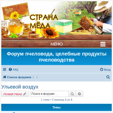
СТРАНА
МЁДА
МЕНЮ
Форум пчеловода, целебные продукты
пчеловодства
FAQ
Вход
П
Список форумов
о
Ульевой воздух
и
Поиск
Расширенный поис
Новая тема
с
1 тема • Страница
1
из
1
к
Темы