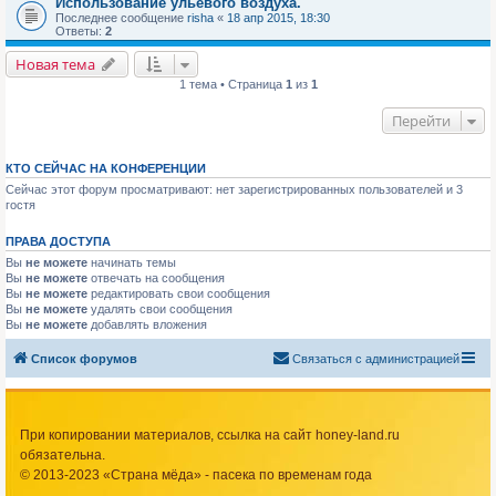
Использование ульевого воздуха.
Последнее сообщение
risha
«
18 апр 2015, 18:30
Ответы:
2
Новая тема
1 тема • Страница
1
из
1
Перейти
КТО СЕЙЧАС НА КОНФЕРЕНЦИИ
Сейчас этот форум просматривают: нет зарегистрированных пользователей и 3
гостя
ПРАВА ДОСТУПА
Вы
не можете
начинать темы
Вы
не можете
отвечать на сообщения
Вы
не можете
редактировать свои сообщения
Вы
не можете
удалять свои сообщения
Вы
не можете
добавлять вложения
Список форумов
Связаться с администрацией
При копировании материалов, ссылка на сайт honey-land.ru
обязательна.
© 2013-2023 «Страна мёда» - пасека по временам года