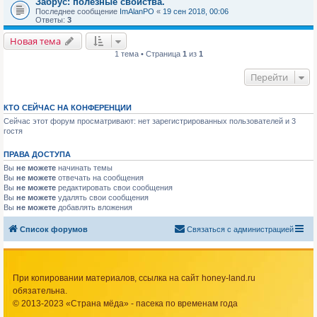
Забрус: полезные свойства.
Последнее сообщение
ImAlanPO
«
19 сен 2018, 00:06
Ответы:
3
Новая тема
1 тема • Страница
1
из
1
Перейти
КТО СЕЙЧАС НА КОНФЕРЕНЦИИ
Сейчас этот форум просматривают: нет зарегистрированных пользователей и 3
гостя
ПРАВА ДОСТУПА
Вы
не можете
начинать темы
Вы
не можете
отвечать на сообщения
Вы
не можете
редактировать свои сообщения
Вы
не можете
удалять свои сообщения
Вы
не можете
добавлять вложения
Список форумов
Связаться с администрацией
При копировании материалов, ссылка на сайт honey-land.ru
обязательна.
© 2013-2023 «Страна мёда» - пасека по временам года