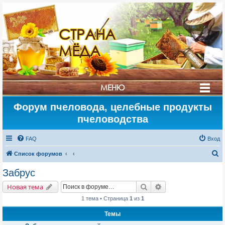
СТРАНА
МЁДА
МЕНЮ
Форум пчеловода, целебные продукты
пчеловодства
FAQ
Вход
П
Список форумов
о
Забрус
и
Поиск
Расширенный поис
Новая тема
с
1 тема • Страница
1
из
1
к
Темы