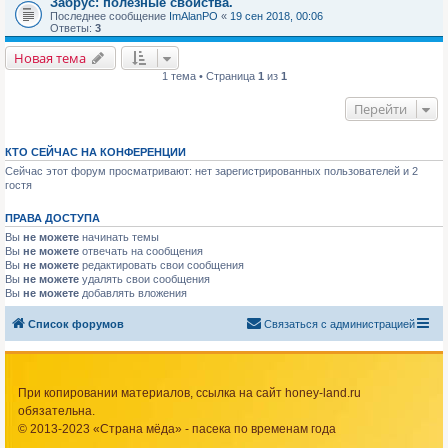
Забрус: полезные свойства.
Последнее сообщение
ImAlanPO
«
19 сен 2018, 00:06
Ответы:
3
Новая тема
1 тема • Страница
1
из
1
Перейти
КТО СЕЙЧАС НА КОНФЕРЕНЦИИ
Сейчас этот форум просматривают: нет зарегистрированных пользователей и 2
гостя
ПРАВА ДОСТУПА
Вы
не можете
начинать темы
Вы
не можете
отвечать на сообщения
Вы
не можете
редактировать свои сообщения
Вы
не можете
удалять свои сообщения
Вы
не можете
добавлять вложения
Список форумов
Связаться с администрацией
При копировании материалов, ссылка на сайт honey-land.ru
обязательна.
© 2013-2023 «Страна мёда» - пасека по временам года