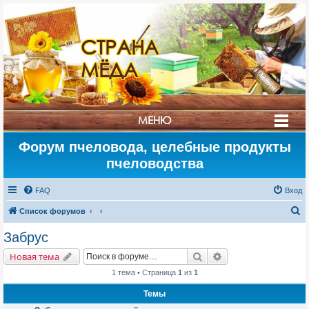
СТРАНА
МЁДА
МЕНЮ
Форум пчеловода, целебные продукты
пчеловодства
FAQ
Вход
П
Список форумов
о
Забрус
и
Поиск
Расширенный поис
Новая тема
с
1 тема • Страница
1
из
1
к
Темы