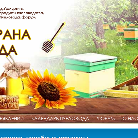
д Удмуртии».
родукты пчеловодства,
 пчеловода, форум
РАНА
ДА
ЪЯВЛЕНИЙ
КАЛЕНДАРЬ ПЧЕЛОВОДА
ФОРУМ
О НАС
ловода, целебные продукты