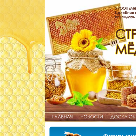
УРООП «Мё
Целебные п
календарь
СТ
МЁ
ГЛАВНАЯ
НОВОСТИ
ДОСКА ОБ
Форум пче