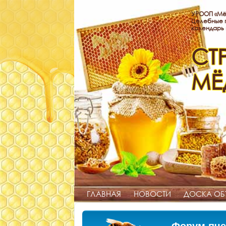
УРООП «Мё
Целебные п
календарь
СТ
МЁ
ГЛАВНАЯ
НОВОСТИ
ДОСКА ОБ
Форум пче