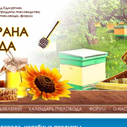
д Удмуртии».
родукты пчеловодства,
 пчеловода, форум
РАНА
ДА
ЪЯВЛЕНИЙ
КАЛЕНДАРЬ ПЧЕЛОВОДА
ФОРУМ
О НАС
ловода, целебные продукты