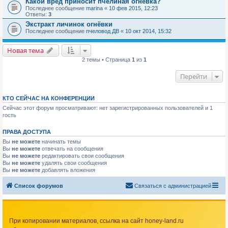
Какой вред приносит пчелиная огневка?
Последнее сообщение
marina
«
10 фев 2015, 12:23
Ответы:
3
Экстракт личинок огнёвки
Последнее сообщение
пчеловод ДВ
«
10 окт 2014, 15:32
Новая тема
2 темы • Страница
1
из
1
Перейти
КТО СЕЙЧАС НА КОНФЕРЕНЦИИ
Сейчас этот форум просматривают: нет зарегистрированных пользователей и 1
гость
ПРАВА ДОСТУПА
Вы
не можете
начинать темы
Вы
не можете
отвечать на сообщения
Вы
не можете
редактировать свои сообщения
Вы
не можете
удалять свои сообщения
Вы
не можете
добавлять вложения
Список форумов
Связаться с администрацией
При копировании материалов, ссылка на сайт honey-land.ru