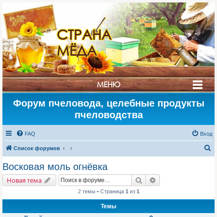
СТРАНА
МЁДА
МЕНЮ
Форум пчеловода, целебные продукты
пчеловодства
FAQ
Вход
П
Список форумов
о
Восковая моль огнёвка
и
Поиск
Расширенный поис
Новая тема
с
2 темы • Страница
1
из
1
к
Темы