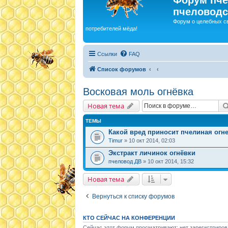
пчеловодс
Форум о целебных с
потребителей мёда!
Ссылки
FAQ
Список форумов
Восковая моль огнёвка
Новая тема
ТЕМЫ
Какой вред приносит пчелиная огн
Timur
» 10 окт 2014, 02:03
Экстракт личинок огнёвки
пчеловод ДВ
» 10 окт 2014, 15:32
Новая тема
Вернуться к списку форумов
КТО СЕЙЧАС НА КОНФЕРЕНЦИИ
Сейчас этот форум просматривают: нет зарегистриров