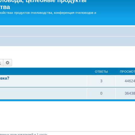
тва
войствах продуктов пчеловодства, конференция пчеловодов и
Поиск
Расширенный поиск
ОТВЕТЫ
ПРОСМО
евка?
3
4462
0
3643
анных пользователей и 1 гость