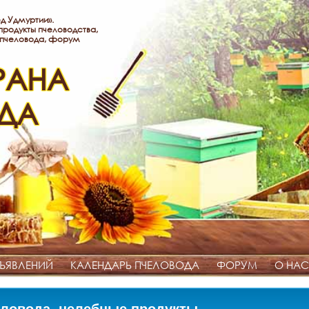
д Удмуртии».
родукты пчеловодства,
 пчеловода, форум
РАНА
ДА
ЪЯВЛЕНИЙ
КАЛЕНДАРЬ ПЧЕЛОВОДА
ФОРУМ
О НАС
ловода, целебные продукты