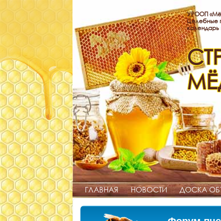
УРООП «Мё
Целебные п
календарь
СТ
МЁ
ГЛАВНАЯ
НОВОСТИ
ДОСКА ОБ
Форум пче