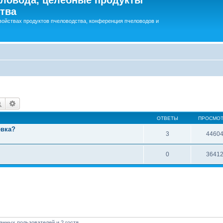
тва
войствах продуктов пчеловодства, конференция пчеловодов и
Поиск
Расширенный поиск
ОТВЕТЫ
ПРОСМО
евка?
3
4460
0
3641
анных пользователей и 2 гостя