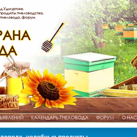
д Удмуртии».
родукты пчеловодства,
 пчеловода, форум
РАНА
ДА
ЪЯВЛЕНИЙ
КАЛЕНДАРЬ ПЧЕЛОВОДА
ФОРУМ
О НАС
ловода, целебные продукты