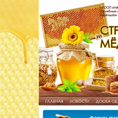
УРООП «Мё
Целебные п
календарь
СТ
МЁ
ГЛАВНАЯ
НОВОСТИ
ДОСКА ОБ
Форум пче