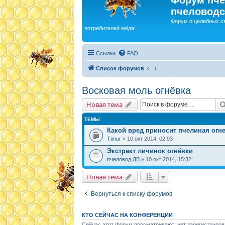
пчеловодс
Форум о целебных с
потребителей мёда!
Ссылки
FAQ
Список форумов
Восковая моль огнёвка
Новая тема
ТЕМЫ
Какой вред приносит пчелиная огн
Timur
» 10 окт 2014, 02:03
Экстракт личинок огнёвки
пчеловод ДВ
» 10 окт 2014, 15:32
Новая тема
Вернуться к списку форумов
КТО СЕЙЧАС НА КОНФЕРЕНЦИИ
Сейчас этот форум просматривают: нет зарегистриров