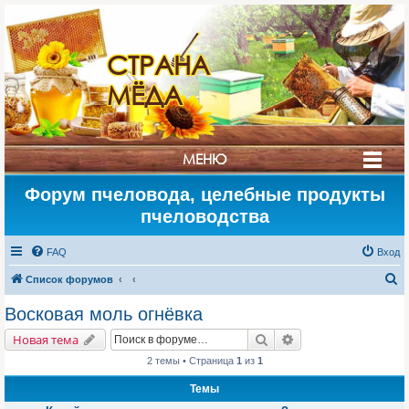
СТРАНА
МЁДА
МЕНЮ
Форум пчеловода, целебные продукты
пчеловодства
FAQ
Вход
П
Список форумов
о
Восковая моль огнёвка
и
Поиск
Расширенный поис
Новая тема
с
2 темы • Страница
1
из
1
к
Темы