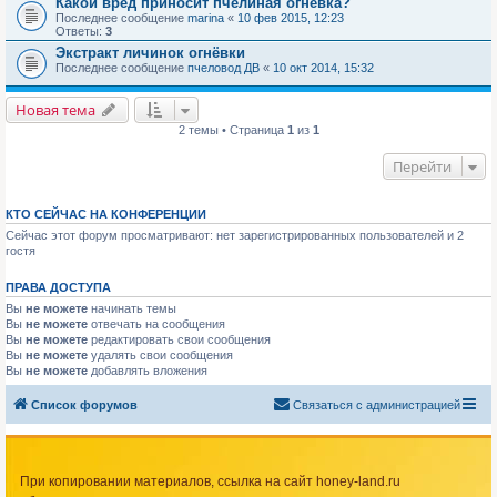
Какой вред приносит пчелиная огневка?
Последнее сообщение
marina
«
10 фев 2015, 12:23
Ответы:
3
Экстракт личинок огнёвки
Последнее сообщение
пчеловод ДВ
«
10 окт 2014, 15:32
Новая тема
2 темы • Страница
1
из
1
Перейти
КТО СЕЙЧАС НА КОНФЕРЕНЦИИ
Сейчас этот форум просматривают: нет зарегистрированных пользователей и 2
гостя
ПРАВА ДОСТУПА
Вы
не можете
начинать темы
Вы
не можете
отвечать на сообщения
Вы
не можете
редактировать свои сообщения
Вы
не можете
удалять свои сообщения
Вы
не можете
добавлять вложения
Список форумов
Связаться с администрацией
При копировании материалов, ссылка на сайт honey-land.ru