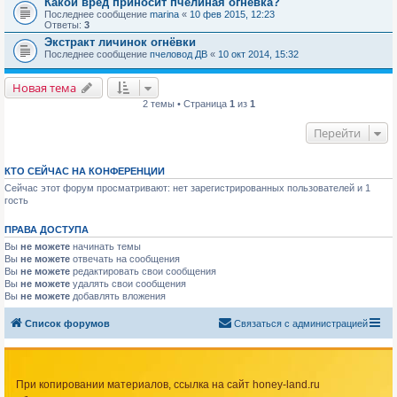
Какой вред приносит пчелиная огневка?
Последнее сообщение
marina
«
10 фев 2015, 12:23
Ответы:
3
Экстракт личинок огнёвки
Последнее сообщение
пчеловод ДВ
«
10 окт 2014, 15:32
Новая тема
2 темы • Страница
1
из
1
Перейти
КТО СЕЙЧАС НА КОНФЕРЕНЦИИ
Сейчас этот форум просматривают: нет зарегистрированных пользователей и 1
гость
ПРАВА ДОСТУПА
Вы
не можете
начинать темы
Вы
не можете
отвечать на сообщения
Вы
не можете
редактировать свои сообщения
Вы
не можете
удалять свои сообщения
Вы
не можете
добавлять вложения
Список форумов
Связаться с администрацией
При копировании материалов, ссылка на сайт honey-land.ru