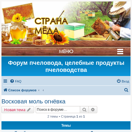
СТРАНА
МЁДА
МЕНЮ
Форум пчеловода, целебные продукты
пчеловодства
FAQ
Вход
П
Список форумов
о
Восковая моль огнёвка
и
Поиск
Расширенный поис
Новая тема
с
2 темы • Страница
1
из
1
к
Темы