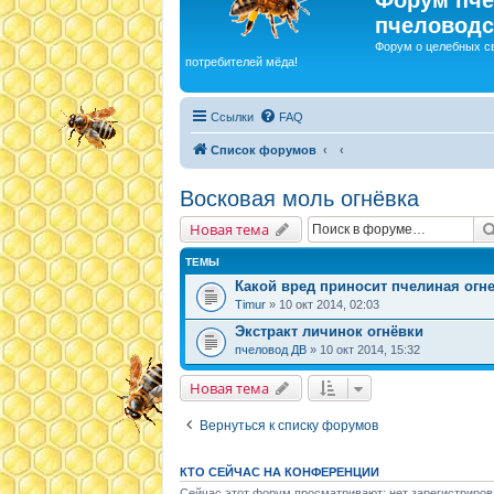
пчеловодс
Форум о целебных с
потребителей мёда!
Ссылки
FAQ
Список форумов
Восковая моль огнёвка
Новая тема
ТЕМЫ
Какой вред приносит пчелиная огн
Timur
» 10 окт 2014, 02:03
Экстракт личинок огнёвки
пчеловод ДВ
» 10 окт 2014, 15:32
Новая тема
Вернуться к списку форумов
КТО СЕЙЧАС НА КОНФЕРЕНЦИИ
Сейчас этот форум просматривают: нет зарегистриров