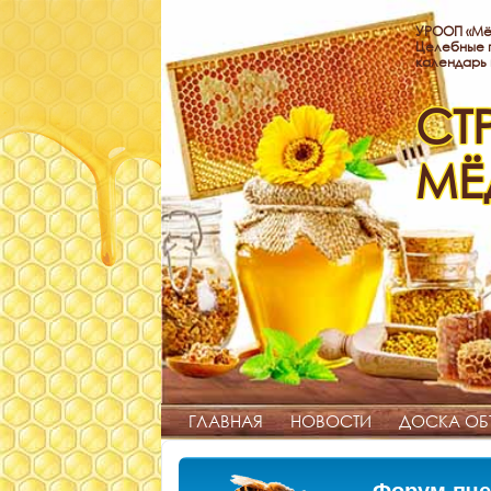
УРООП «Мё
Целебные п
календарь
СТ
МЁ
ГЛАВНАЯ
НОВОСТИ
ДОСКА ОБ
Форум пче