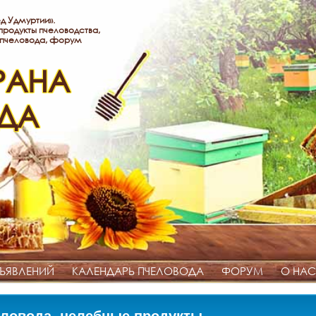
д Удмуртии».
родукты пчеловодства,
 пчеловода, форум
РАНА
ДА
ЪЯВЛЕНИЙ
КАЛЕНДАРЬ ПЧЕЛОВОДА
ФОРУМ
О НАС
ловода, целебные продукты