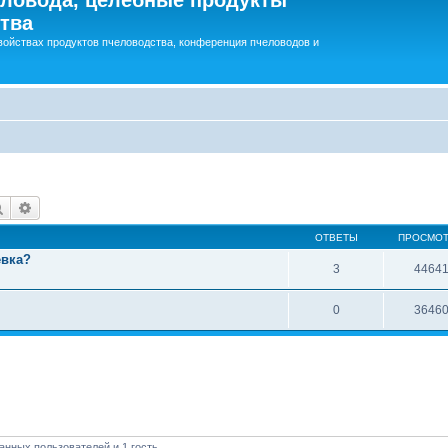
тва
войствах продуктов пчеловодства, конференция пчеловодов и
Поиск
Расширенный поиск
ОТВЕТЫ
ПРОСМО
евка?
3
4464
0
3646
анных пользователей и 1 гость