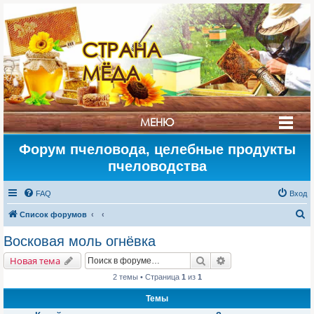
СТРАНА
МЁДА
МЕНЮ
Форум пчеловода, целебные продукты
пчеловодства
FAQ
Вход
П
Список форумов
о
Восковая моль огнёвка
и
Поиск
Расширенный поис
Новая тема
с
2 темы • Страница
1
из
1
к
Темы