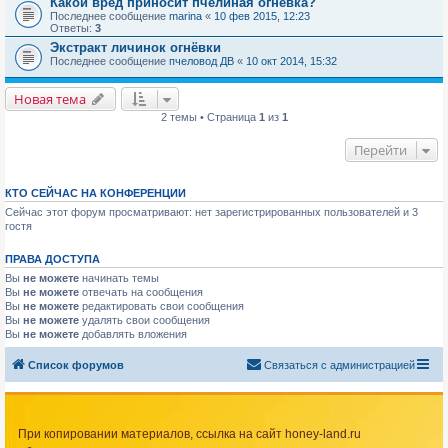
Какой вред приносит пчелиная огневка?
Последнее сообщение
marina
«
10 фев 2015, 12:23
Ответы:
3
Экстракт личинок огнёвки
Последнее сообщение
пчеловод ДВ
«
10 окт 2014, 15:32
Новая тема
2 темы • Страница
1
из
1
Перейти
КТО СЕЙЧАС НА КОНФЕРЕНЦИИ
Сейчас этот форум просматривают: нет зарегистрированных пользователей и 3
гостя
ПРАВА ДОСТУПА
Вы
не можете
начинать темы
Вы
не можете
отвечать на сообщения
Вы
не можете
редактировать свои сообщения
Вы
не можете
удалять свои сообщения
Вы
не можете
добавлять вложения
Список форумов
Связаться с администрацией
При копировании материалов, ссылка на сайт honey-land.ru