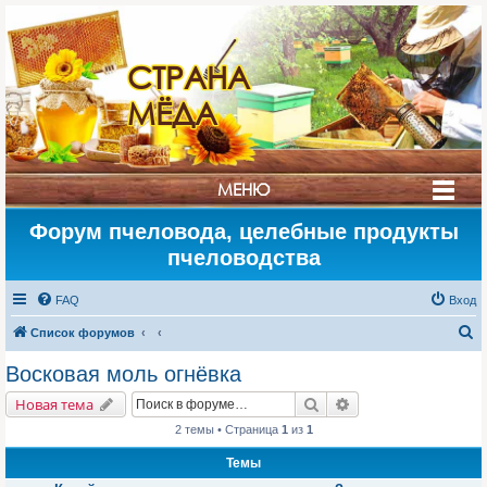
СТРАНА
МЁДА
МЕНЮ
Форум пчеловода, целебные продукты
пчеловодства
FAQ
Вход
П
Список форумов
о
Восковая моль огнёвка
и
Поиск
Расширенный поис
Новая тема
с
2 темы • Страница
1
из
1
к
Темы