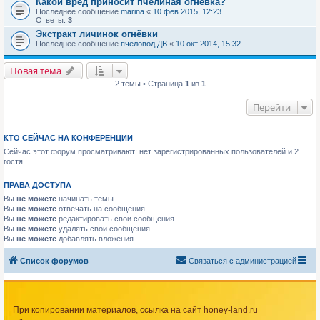
Какой вред приносит пчелиная огневка?
Последнее сообщение
marina
«
10 фев 2015, 12:23
Ответы:
3
Экстракт личинок огнёвки
Последнее сообщение
пчеловод ДВ
«
10 окт 2014, 15:32
Новая тема
2 темы • Страница
1
из
1
Перейти
КТО СЕЙЧАС НА КОНФЕРЕНЦИИ
Сейчас этот форум просматривают: нет зарегистрированных пользователей и 2
гостя
ПРАВА ДОСТУПА
Вы
не можете
начинать темы
Вы
не можете
отвечать на сообщения
Вы
не можете
редактировать свои сообщения
Вы
не можете
удалять свои сообщения
Вы
не можете
добавлять вложения
Список форумов
Связаться с администрацией
При копировании материалов, ссылка на сайт honey-land.ru