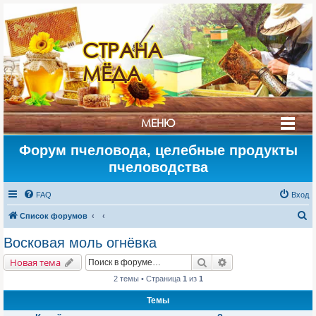
СТРАНА
МЁДА
МЕНЮ
Форум пчеловода, целебные продукты
пчеловодства
FAQ
Вход
П
Список форумов
о
Восковая моль огнёвка
и
Поиск
Расширенный поис
Новая тема
с
2 темы • Страница
1
из
1
к
Темы