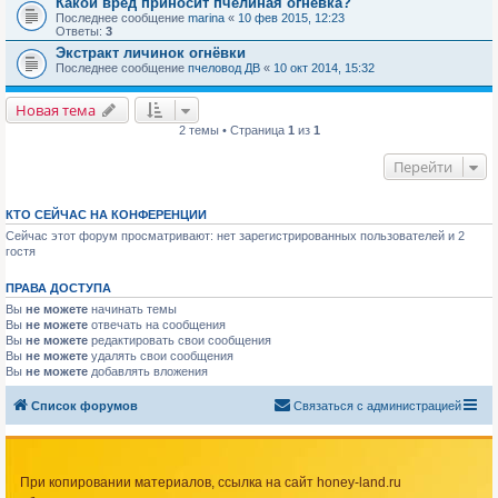
Какой вред приносит пчелиная огневка?
Последнее сообщение
marina
«
10 фев 2015, 12:23
Ответы:
3
Экстракт личинок огнёвки
Последнее сообщение
пчеловод ДВ
«
10 окт 2014, 15:32
Новая тема
2 темы • Страница
1
из
1
Перейти
КТО СЕЙЧАС НА КОНФЕРЕНЦИИ
Сейчас этот форум просматривают: нет зарегистрированных пользователей и 2
гостя
ПРАВА ДОСТУПА
Вы
не можете
начинать темы
Вы
не можете
отвечать на сообщения
Вы
не можете
редактировать свои сообщения
Вы
не можете
удалять свои сообщения
Вы
не можете
добавлять вложения
Список форумов
Связаться с администрацией
При копировании материалов, ссылка на сайт honey-land.ru