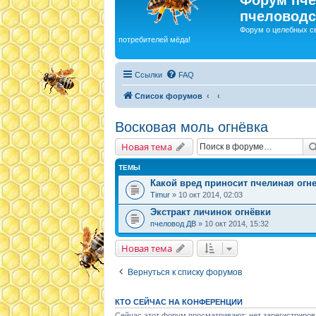
пчеловодс
Форум о целебных с
потребителей мёда!
Ссылки
FAQ
Список форумов
Восковая моль огнёвка
Новая тема
ТЕМЫ
Какой вред приносит пчелиная огн
Timur
» 10 окт 2014, 02:03
Экстракт личинок огнёвки
пчеловод ДВ
» 10 окт 2014, 15:32
Новая тема
Вернуться к списку форумов
КТО СЕЙЧАС НА КОНФЕРЕНЦИИ
Сейчас этот форум просматривают: нет зарегистриров