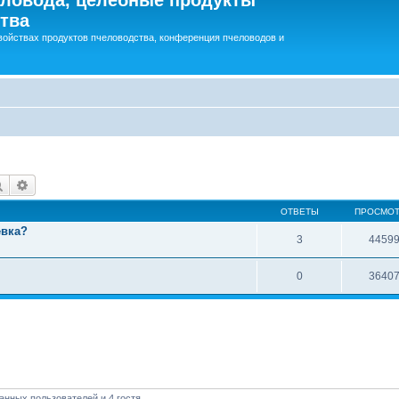
тва
войствах продуктов пчеловодства, конференция пчеловодов и
Поиск
Расширенный поиск
ОТВЕТЫ
ПРОСМО
евка?
3
4459
0
3640
анных пользователей и 4 гостя