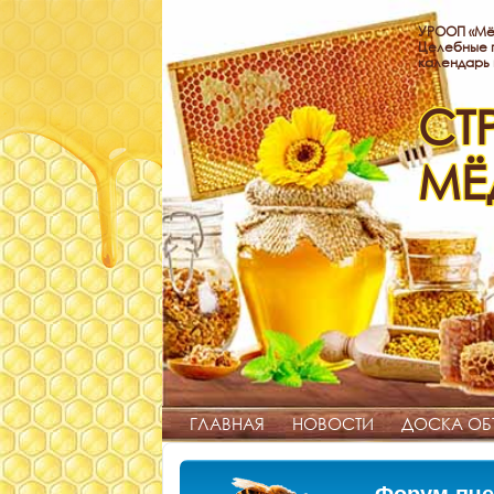
УРООП «Мё
Целебные п
календарь
СТ
МЁ
ГЛАВНАЯ
НОВОСТИ
ДОСКА ОБ
Форум пче