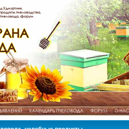
д Удмуртии».
родукты пчеловодства,
 пчеловода, форум
РАНА
ДА
ЪЯВЛЕНИЙ
КАЛЕНДАРЬ ПЧЕЛОВОДА
ФОРУМ
О НАС
ловода, целебные продукты