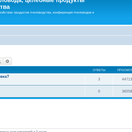
тва
войствах продуктов пчеловодства, конференция пчеловодов и
Поиск
Расширенный поиск
ОТВЕТЫ
ПРОСМО
евка?
3
4471
0
3655
анных пользователей и 3 гостя