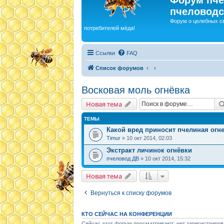
пчеловодс
Форум о целебных с
потребителей мёда!
Ссылки
FAQ
Список форумов
Восковая моль огнёвка
Новая тема
ТЕМЫ
Какой вред приносит пчелиная огн
Timur
» 10 окт 2014, 02:03
Экстракт личинок огнёвки
пчеловод ДВ
» 10 окт 2014, 15:32
Новая тема
Вернуться к списку форумов
КТО СЕЙЧАС НА КОНФЕРЕНЦИИ
Сейчас этот форум просматривают: нет зарегистриров