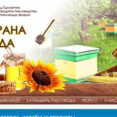
д Удмуртии».
родукты пчеловодства,
 пчеловода, форум
РАНА
ДА
ЪЯВЛЕНИЙ
КАЛЕНДАРЬ ПЧЕЛОВОДА
ФОРУМ
О НАС
ловода, целебные продукты