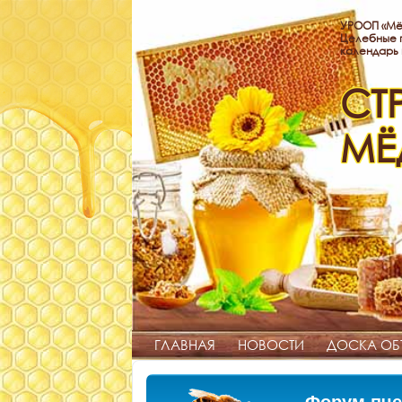
УРООП «Мё
Целебные п
календарь
СТ
МЁ
ГЛАВНАЯ
НОВОСТИ
ДОСКА ОБ
Форум пче