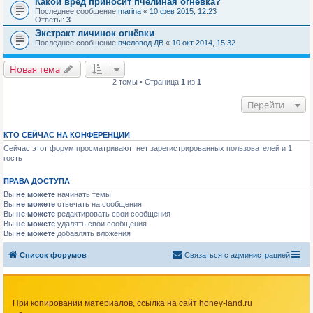
Какой вред приносит пчелиная огневка?
Последнее сообщение
marina
«
10 фев 2015, 12:23
Ответы:
3
Экстракт личинок огнёвки
Последнее сообщение
пчеловод ДВ
«
10 окт 2014, 15:32
Новая тема
2 темы • Страница
1
из
1
Перейти
КТО СЕЙЧАС НА КОНФЕРЕНЦИИ
Сейчас этот форум просматривают: нет зарегистрированных пользователей и 1
гость
ПРАВА ДОСТУПА
Вы
не можете
начинать темы
Вы
не можете
отвечать на сообщения
Вы
не можете
редактировать свои сообщения
Вы
не можете
удалять свои сообщения
Вы
не можете
добавлять вложения
Список форумов
Связаться с администрацией
При копировании материалов, ссылка на сайт honey-land.ru