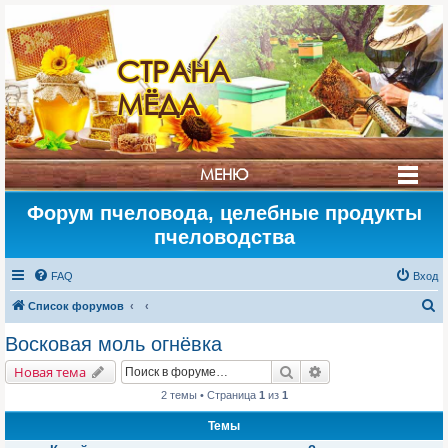
СТРАНА
МЁДА
МЕНЮ
Форум пчеловода, целебные продукты
пчеловодства
FAQ
Вход
П
Список форумов
о
Восковая моль огнёвка
и
Поиск
Расширенный поис
Новая тема
с
2 темы • Страница
1
из
1
к
Темы