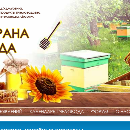
д Удмуртии».
родукты пчеловодства,
 пчеловода, форум
РАНА
ДА
ЪЯВЛЕНИЙ
КАЛЕНДАРЬ ПЧЕЛОВОДА
ФОРУМ
О НАС
ловода, целебные продукты