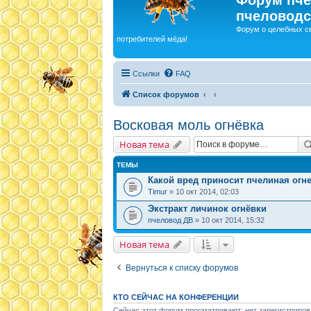
пчеловодс
Форум о целебных с
потребителей мёда!
Ссылки
FAQ
Список форумов
Восковая моль огнёвка
Новая тема
ТЕМЫ
Какой вред приносит пчелиная огн
Timur
» 10 окт 2014, 02:03
Экстракт личинок огнёвки
пчеловод ДВ
» 10 окт 2014, 15:32
Новая тема
Вернуться к списку форумов
КТО СЕЙЧАС НА КОНФЕРЕНЦИИ
Сейчас этот форум просматривают: нет зарегистриров