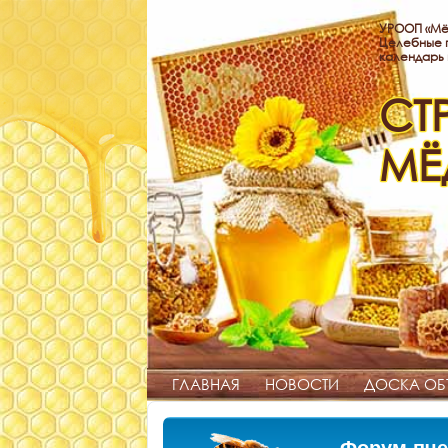
УРООП «Мё
Целебные п
календарь
СТ
МЁ
ГЛАВНАЯ
НОВОСТИ
ДОСКА ОБ
Форум пче