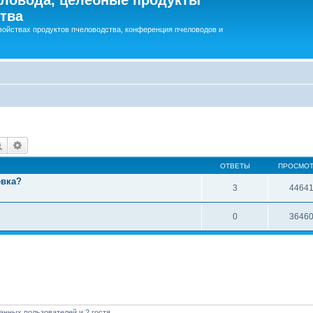
тва
войствах продуктов пчеловодства, конференция пчеловодов и
Поиск
Расширенный поиск
ОТВЕТЫ
ПРОСМО
евка?
3
4464
0
3646
анных пользователей и 2 гостя